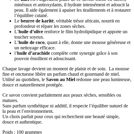
minéraux et antioxydants, il hydrate intensément et adoucit la
peau. Il aide également à apaiser les tiraillements et à restaurer
l’équilibre cutané.
Le
beurre de karité
, véritable trésor africain, nourrit en
profondeur et répare les zones sèches.
L’
huile d’olive
renforce le film hydrolipidique et apporte un
toucher soyeux.
L’
huile de coco
, quant à elle, donne une mousse généreuse et
un nettoyage efficace.
l’
huile d’arachide
complète cette synergie grâce à son
pouvoir émollient et adoucissant.
Chaque lavage devient un moment de plaisir et de soin. La mousse
fine et onctueuse libère un parfum chaud et gourmand de miel.
Utilisé au quotidien, le
Savon au Miel
redonne une peau lumineuse,
douce et naturellement protégée.
Ce savon convient parfaitement aux peaux sèches, sensibles ou
matures.
Sans parfum synthétique ni additif, il respecte l’équilibre naturel de
la peau et l’environnement.
Un choix parfait pour ceux qui recherchent une beauté simple,
douce et authentique.
Poids : 100 grammes