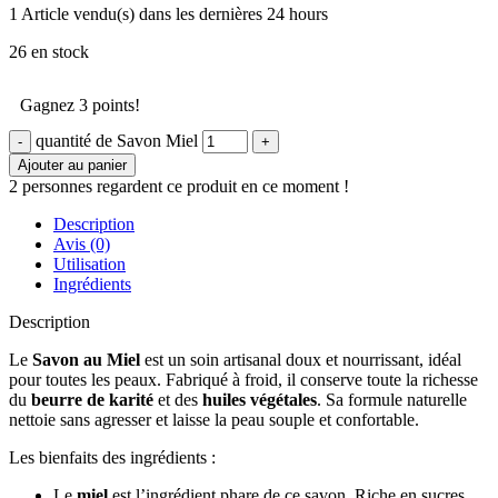
1
Article vendu(s) dans les dernières 24 hours
26 en stock
Gagnez 3 points!
quantité de Savon Miel
Ajouter au panier
2
personnes regardent ce produit en ce moment !
Description
Avis (0)
Utilisation
Ingrédients
Description
Le
Savon au Miel
est un soin artisanal doux et nourrissant, idéal
pour toutes les peaux. Fabriqué à froid, il conserve toute la richesse
du
beurre de karité
et des
huiles végétales
. Sa formule naturelle
nettoie sans agresser et laisse la peau souple et confortable.
Les bienfaits des ingrédients :
Le
miel
est l’ingrédient phare de ce savon. Riche en sucres,