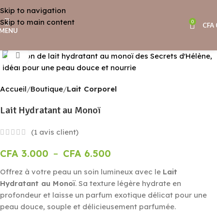
Skip to navigation
Skip to main content
0
CFA
MENU
Agrandir
Accueil
Boutique
Lait Corporel
Lait Hydratant au Monoï
(
1
avis client)
CFA
3.000
–
CFA
6.500
Offrez à votre peau un soin lumineux avec le
Lait
Hydratant au Monoï
. Sa texture légère hydrate en
profondeur et laisse un parfum exotique délicat pour une
peau douce, souple et délicieusement parfumée.