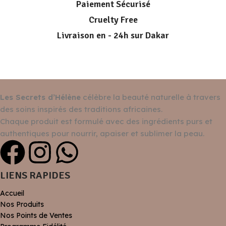
Paiement Sécurisé
Cruelty Free
Livraison en - 24h sur Dakar
Les Secrets d’Hélène
célèbre la beauté naturelle à travers
des soins inspirés des traditions africaines.
Chaque produit est formulé avec des ingrédients purs et
authentiques pour nourrir, apaiser et sublimer la peau.
LIENS RAPIDES
Accueil
Nos Produits
Nos Points de Ventes