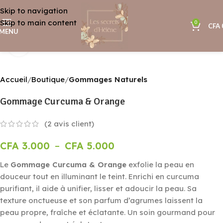
Skip to navigation
Skip to main content
0
CFA
MENU
Agrandir
Accueil
Boutique
Gommages Naturels
Gommage Curcuma & Orange
(
2
avis client)
CFA
3.000
–
CFA
5.000
Le
Gommage Curcuma & Orange
exfolie la peau en
douceur tout en illuminant le teint. Enrichi en curcuma
purifiant, il aide à unifier, lisser et adoucir la peau. Sa
texture onctueuse et son parfum d’agrumes laissent la
peau propre, fraîche et éclatante. Un soin gourmand pour