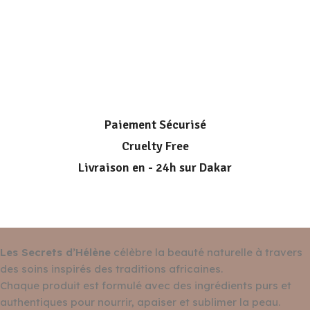
Paiement Sécurisé
Cruelty Free
Livraison en - 24h sur Dakar
Les Secrets d’Hélène
célèbre la beauté naturelle à travers
des soins inspirés des traditions africaines.
Chaque produit est formulé avec des ingrédients purs et
authentiques pour nourrir, apaiser et sublimer la peau.