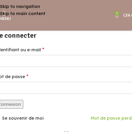
Skip to navigation
Skip to main content
0
CFA
MENU
e connecter
*
dentifiant ou e-mail
*
ot de passe
Connexion
Se souvenir de moi
Mot de passe perd