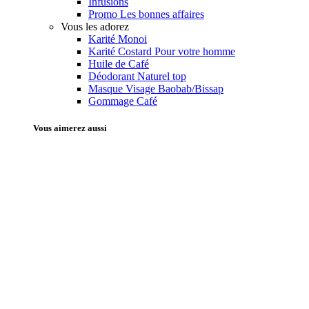
Infusions
Promo
Les bonnes affaires
Vous les adorez
Karité Monoi
Karité Costard
Pour votre homme
Huile de Café
Déodorant Naturel
top
Masque Visage Baobab/Bissap
Gommage Café
Vous aimerez aussi