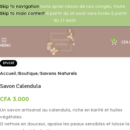
Nous vous informons qu’en raison de nos congés, toute
Skip to navigation
commande passée à partir du 10 août sera livrée à partir
Skip to main content
du 17 août.
0
CFA
MENU
Agrandir
EPUISÉ
Accueil
Boutique
Savons Naturels
Savon Calendula
CFA
3.000
Un savon artisanal au calendula, riche en karité et huiles
végétales.
Il nettoie en douceur, apaise les peaux sensibles et laisse la