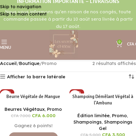
INFORMATION IMPORTANTE – LIVRAISONS
Skip to navigation
Nous vous informons qu’en raison de nos congés, toute
Skip to main content
commande passée à partir du 10 août sera livrée à partir
du 17 août.
0
CFA
MENU
Accueil
Boutique
Promo
2 résultats affichés
Afficher la barre latérale
-14%
-30%
Beurre Végétale de Mangue
Shampoing Démêlant Végétal à
l’Ambunu
Beurres Végétaux
,
Promo
CFA
6.000
Édition limitée
,
Promo
,
CFA
7.000
Shampoings
,
Shampoings
Gagnez 6 points!
Gel
CFA
3.500
CFA
5.000