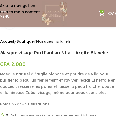
Skip to navigation
Skip to main content
0
CFA
MENU
Agrandir
Accueil
Boutique
Masques naturels
Masque visage Purifiant au Nila – Argile Blanche
CFA
2.000
Masque naturel à l’argile blanche et poudre de Nila pour
purifier la peau, unifier le teint et raviver l’éclat. Il nettoie en
douceur, resserre les pores et laisse la peau fraîche, douce
et lumineuse. Idéal visage, même pour peaux sensibles.
Poids 35 gr – 5 utilisations
3
Articles vendu(s) dans les dernières 24 hours