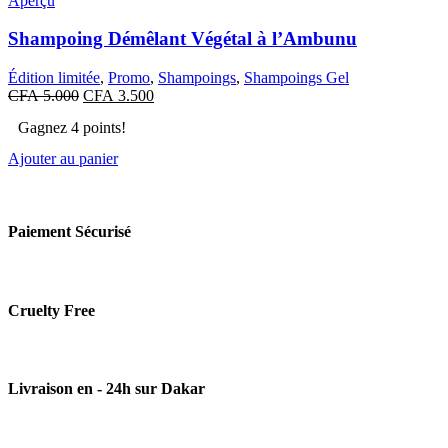
Aperçu
Shampoing Démêlant Végétal à l’Ambunu
Édition limitée
,
Promo
,
Shampoings
,
Shampoings Gel
Le
Le
CFA
5.000
CFA
3.500
prix
prix
Gagnez 4 points!
initial
actuel
était :
est :
Ajouter au panier
CFA 5.000.
CFA 3.500.
Paiement Sécurisé
Cruelty Free
Livraison en - 24h sur Dakar