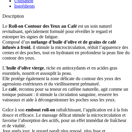
Utilisation
yeux
Ingrédients
au
Café
Description
Le
Roll-on Contour des Yeux au Café
est un soin naturel
revitalisant, spécialement formulé pour réveiller le regard et
estomper les signes de fatigue.
Composé d’un
mélange d’huile d’olive et de grains de café
infusés à froid
, il stimule la microcirculation, réduit l’apparence des
cernes et des poches, tout en hydratant en profondeur la peau fine du
contour des yeux.
L’
huile d’olive vierge
, riche en antioxydants et en acides gras
essentiels, nourrit et assouplit la peau.
Elle protège également la zone délicate du contour des yeux des
agressions extérieures et du vieillissement prématuré.
Le
café
, reconnu pour sa teneur en caféine naturelle, agit comme un
tonique puissant : il stimule la circulation sanguine, resserre les
vaisseaux et aide à décongestionner les poches sous les yeux.
Grâce à son
embout roll-on
rafraîchissant, l’application est à la fois
douce et efficace. Le massage délicat stimule la microcirculation et
favorise l’absorption des actifs, pour un effet immédiat de fraîcheur
et de vitalité.
Jour après jour, le regard paraît plus reposé, plus lisse et