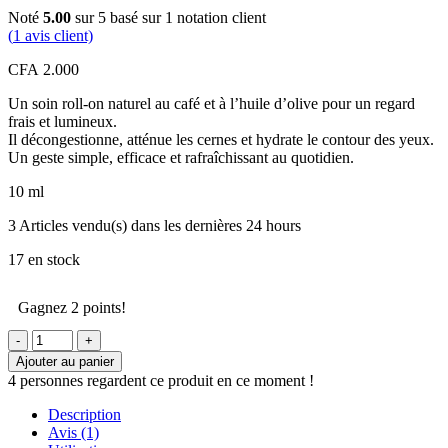
Noté
5.00
sur 5 basé sur
1
notation client
(
1
avis client)
CFA
2.000
Un soin roll-on naturel au café et à l’huile d’olive pour un regard
frais et lumineux.
Il décongestionne, atténue les cernes et hydrate le contour des yeux.
Un geste simple, efficace et rafraîchissant au quotidien.
10 ml
3
Articles vendu(s) dans les dernières 24 hours
17 en stock
Gagnez 2 points!
quantité
de
Ajouter au panier
Roll-
4
personnes regardent ce produit en ce moment !
on
-
Description
Contour
Avis (1)
des