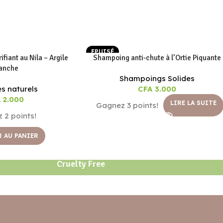
EPUISÉ
fiant au Nila – Argile
Shampoing anti-chute à l’Ortie Piquante
anche
Shampoings Solides
s naturels
CFA
3.000
A
2.000
LIRE LA SUITE
Gagnez 3 points!
 2 points!
 AU PANIER
Cruelty Free