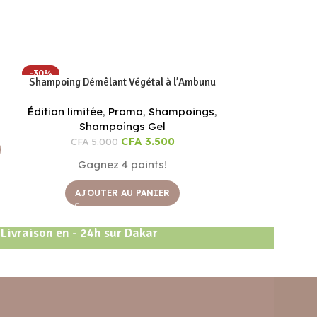
-30%
-50%
Shampoing Démêlant Végétal à l’Ambunu
Shampoin
Édition limitée
,
Promo
,
Shampoings
,
Shamp
Shampoings Gel
CFA
3.
CFA
3.500
CFA
5.000
Gagn
Gagnez 4 points!
AJOU
AJOUTER AU PANIER
Livraison en - 24h sur Dakar