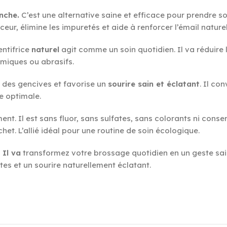
anche.
C’est une alternative saine et efficace pour prendre s
uceur, élimine les impuretés et aide à renforcer l’émail nature
entifrice
naturel
agit comme un soin quotidien. Il va réduire 
imiques ou abrasifs.
ns des gencives et favorise un
sourire sain et éclatant
. Il con
e optimale.
nt. Il est sans fluor, sans sulfates, sans colorants ni conser
. L’allié idéal pour une routine de soin écologique.
 Il va
transformez votre brossage quotidien en un geste sai
rtes et un sourire naturellement éclatant.