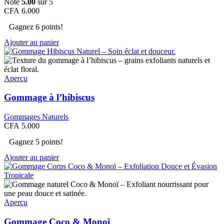
Note
5.00
sur 5
être
CFA
6.000
choisies
sur
Gagnez 6 points!
la
Ajouter au panier
page
du
produit
Aperçu
Gommage à l’hibiscus
Gommages Naturels
CFA
5.000
Gagnez 5 points!
Ajouter au panier
Aperçu
Gommage Coco & Monoï