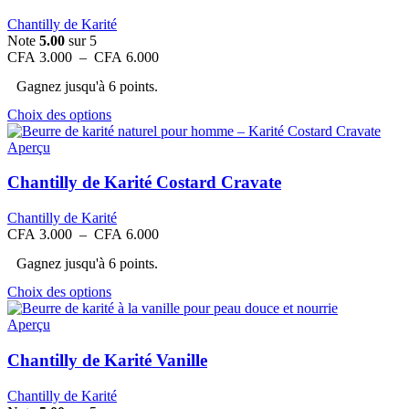
Chantilly de Karité
Note
5.00
sur 5
Plage
CFA
3.000
–
CFA
6.000
de
Gagnez jusqu'à 6 points.
prix :
CFA 3.000
Ce
Choix des options
à
produit
CFA 6.000
a
Aperçu
plusieurs
variations.
Chantilly de Karité Costard Cravate
Les
options
Chantilly de Karité
peuvent
Plage
CFA
3.000
–
CFA
6.000
être
de
choisies
Gagnez jusqu'à 6 points.
prix :
sur
CFA 3.000
Ce
Choix des options
la
à
produit
page
CFA 6.000
a
Aperçu
du
plusieurs
produit
variations.
Chantilly de Karité Vanille
Les
options
Chantilly de Karité
peuvent