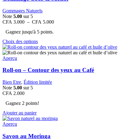
Gommages Naturels
Note
5.00
sur 5
Plage
CFA
3.000
–
CFA
5.000
de
Gagnez jusqu'à 5 points.
prix :
CFA 3.000
Ce
Choix des options
à
produit
CFA 5.000
a
plusieurs
Aperçu
variations.
Les
Roll-on – Contour des yeux au Café
options
peuvent
Bien Etre
,
Édition limitée
être
Note
5.00
sur 5
choisies
CFA
2.000
sur
la
Gagnez 2 points!
page
Ajouter au panier
du
produit
Aperçu
Savon au Moringa