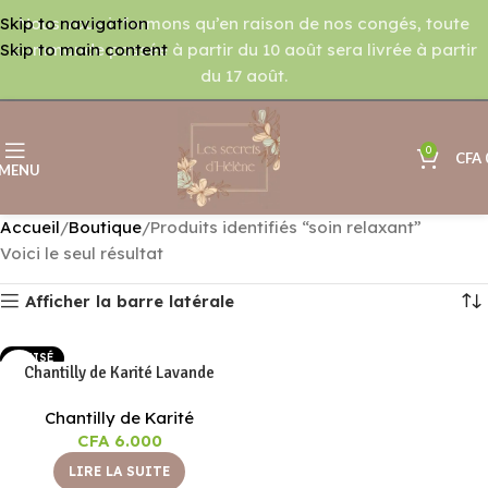
Nous vous informons qu’en raison de nos congés, toute
Skip to navigation
commande passée à partir du 10 août sera livrée à partir
Skip to main content
du 17 août.
0
CFA
MENU
Accueil
Boutique
Produits identifiés “soin relaxant”
Voici le seul résultat
Afficher la barre latérale
EPUISÉ
Chantilly de Karité Lavande
Chantilly de Karité
CFA
6.000
LIRE LA SUITE