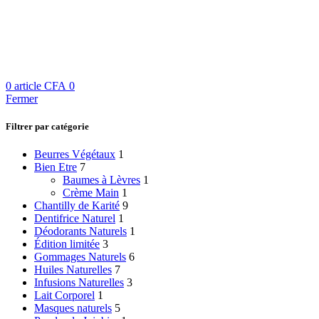
0
article
CFA
0
Fermer
Filtrer par catégorie
Beurres Végétaux
1
Bien Etre
7
Baumes à Lèvres
1
Crème Main
1
Chantilly de Karité
9
Dentifrice Naturel
1
Déodorants Naturels
1
Édition limitée
3
Gommages Naturels
6
Huiles Naturelles
7
Infusions Naturelles
3
Lait Corporel
1
Masques naturels
5