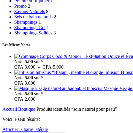
Poudre de Jujubier
1
Promo
2
Savons Naturels
8
Sels de bain naturels
2
Shampoings
1
Shampoings Gel
1
Shampoings Solides
3
Les Mieux Notés
Note
5.00
sur 5
Plage
CFA
3.000
–
CFA
5.000
de
Infusion Hibis
prix :
Note
5.00
sur 5
CFA 3.000
CFA
3.000
à
Masque Visage 
CFA 5.000
Note
5.00
sur 5
CFA
2.000
Accueil
Boutique
Produits identifiés “soin naturel pour peau”
Voici le seul résultat
Afficher la barre latérale