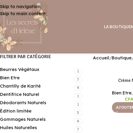
Skip to navigation
Skip to main content
LA BOUTIQUE
FILTRER PAR CATÉGORIE
Accueil
Boutique
Beurres Végétaux
1
Bien Etre
7
Crème M
Chantilly de Karité
9
Bien Etre
Dentifrice Naturel
1
CF
Déodorants Naturels
1
AJOUTER
Édition limitée
3
Gommages Naturels
6
Huiles Naturelles
7