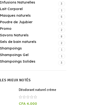
Infusions Naturelles
3
Lait Corporel
1
Masques naturels
5
Poudre de Jujubier
1
Promo
2
Savons Naturels
8
Sels de bain naturels
2
Shampoings
1
Shampoings Gel
1
Shampoings Solides
3
LES MIEUX NOTÉS
Déodorant naturel crème
CFA
4.000