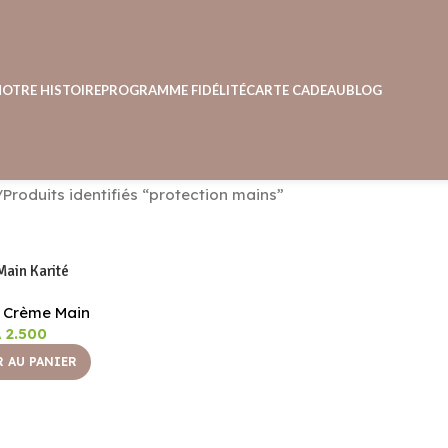
NOTRE HISTOIRE
PROGRAMME FIDÉLITÉ
CARTE CADEAU
BLOG
Produits identifiés “protection mains”
ain Karité
,
Crème Main
A
2.500
 AU PANIER