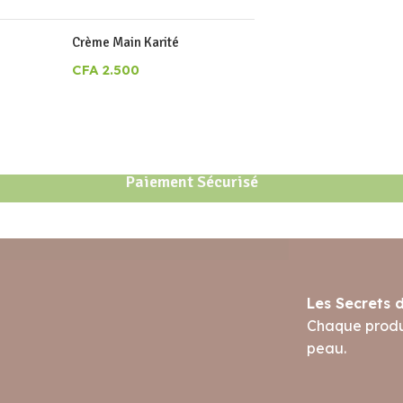
Crème Main Karité
CFA
2.500
Paiement Sécurisé
Les Secrets 
Chaque produi
peau.