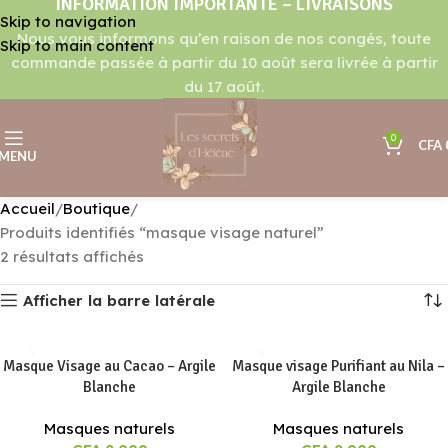
INFORMATION IMPORTANTE – LIVRAISONS
Skip to navigation
Nous vous informons qu’en raison de nos congés, toute
Skip to main content
commande passée à partir du 10 août sera livrée à partir
du 17 août.
0
CFA
MENU
Accueil
Boutique
Produits identifiés “masque visage naturel”
2 résultats affichés
Afficher la barre latérale
Masque Visage au Cacao – Argile
Masque visage Purifiant au Nila –
Blanche
Argile Blanche
Masques naturels
Masques naturels