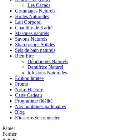
Les Cacaos
Gommages Naturels
Huiles Naturelles
Lait Corporel
Chantilly de Karité
Masques naturels
Savons Naturels
Shampoings Solides
Sels de bain naturels
Bien Etre
Déodorants Naturels
Dentifrice Naturel
Infusions Naturelles
Édition limitée
Promo
Notre Histoire
Carte Cadeau
Programme fidélité
Nos boutiques partenaires
Blog
S'inscrire/Se connecter
Panier
Fermer
Sign in