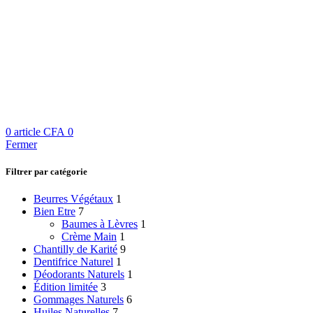
0
article
CFA
0
Fermer
Filtrer par catégorie
Beurres Végétaux
1
Bien Etre
7
Baumes à Lèvres
1
Crème Main
1
Chantilly de Karité
9
Dentifrice Naturel
1
Déodorants Naturels
1
Édition limitée
3
Gommages Naturels
6
Huiles Naturelles
7