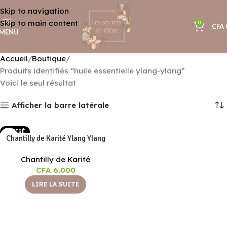
Skip to navigation
Skip to main content
0
CFA
MENU
Accueil
Boutique
Produits identifiés “huile essentielle ylang-ylang”
Voici le seul résultat
Afficher la barre latérale
EPUISÉ
Chantilly de Karité Ylang Ylang
Chantilly de Karité
CFA
6.000
LIRE LA SUITE