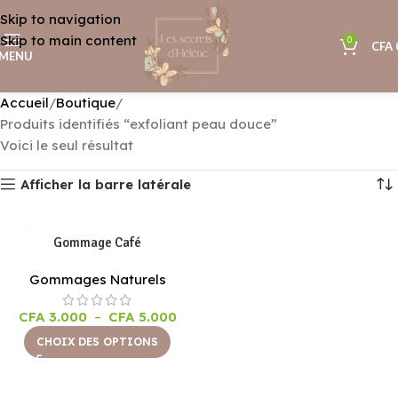
Skip to navigation
Skip to main content
0
CFA
MENU
Accueil
Boutique
Produits identifiés “exfoliant peau douce”
Voici le seul résultat
Afficher la barre latérale
Gommage Café
Gommages Naturels
CFA
3.000
–
CFA
5.000
CHOIX DES OPTIONS