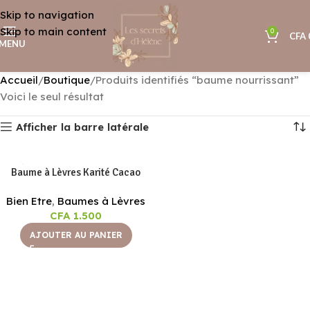
Skip to navigation
Skip to main content
0
CFA
MENU
Accueil
Boutique
Produits identifiés “baume nourrissant”
Voici le seul résultat
Afficher la barre latérale
Baume à Lèvres Karité Cacao
Bien Etre
,
Baumes à Lèvres
CFA
1.500
AJOUTER AU PANIER