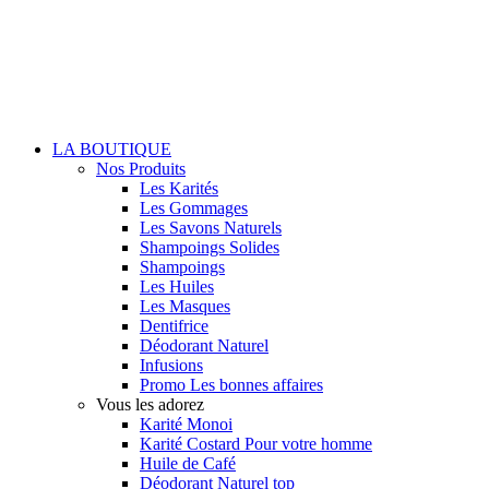
LA BOUTIQUE
Nos Produits
Les Karités
Les Gommages
Les Savons Naturels
Shampoings Solides
Shampoings
Les Huiles
Les Masques
Dentifrice
Déodorant Naturel
Infusions
Promo
Les bonnes affaires
Vous les adorez
Karité Monoi
Karité Costard
Pour votre homme
Huile de Café
Déodorant Naturel
top