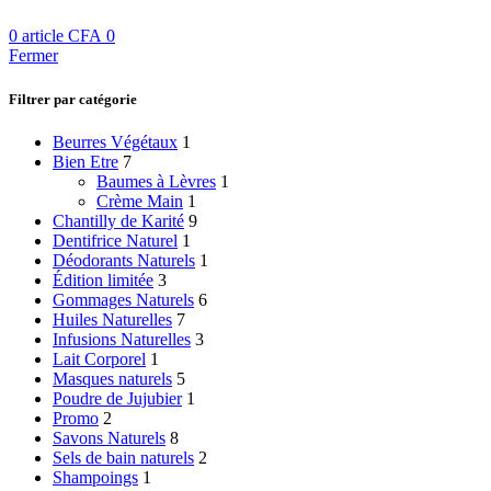
0
article
CFA
0
Fermer
Filtrer par catégorie
Beurres Végétaux
1
Bien Etre
7
Baumes à Lèvres
1
Crème Main
1
Chantilly de Karité
9
Dentifrice Naturel
1
Déodorants Naturels
1
Édition limitée
3
Gommages Naturels
6
Huiles Naturelles
7
Infusions Naturelles
3
Lait Corporel
1
Masques naturels
5
Poudre de Jujubier
1
Promo
2
Savons Naturels
8
Sels de bain naturels
2
Shampoings
1