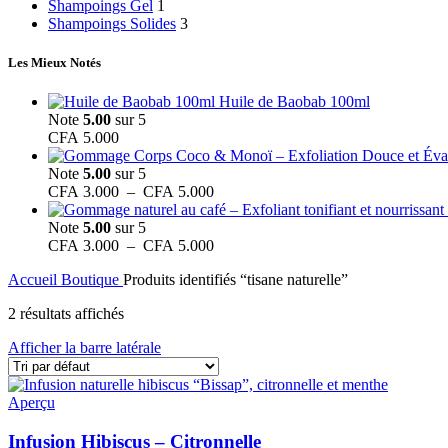
Shampoings Gel
1
Shampoings Solides
3
Les Mieux Notés
Huile de Baobab 100ml
Note
5.00
sur 5
CFA
5.000
Note
5.00
sur 5
Plage
CFA
3.000
–
CFA
5.000
de
prix :
Note
5.00
sur 5
CFA 3.000
Plage
CFA
3.000
–
CFA
5.000
à
de
Accueil
Boutique
Produits identifiés “tisane naturelle”
CFA 5.000
prix :
CFA 3.000
2 résultats affichés
à
CFA 5.000
Afficher la barre latérale
Aperçu
Infusion Hibiscus – Citronnelle