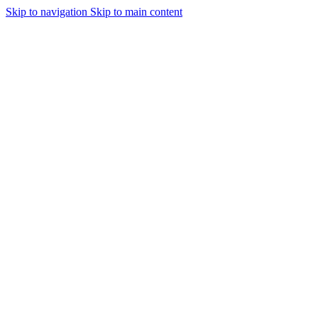
Skip to navigation
Skip to main content
Retrouvez nous au marché de saly les 6 et 7 décembreon dans le 