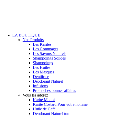
LA BOUTIQUE
Nos Produits
Les Karités
Les Gommages
Les Savons Naturels
Shampoings Solides
Shampoings
Les Huiles
Les Masques
Dentifrice
Déodorant Naturel
Infusions
Promo
Les bonnes affaires
Vous les adorez
Karité Monoi
Karité Costard
Pour votre homme
Huile de Café
Déodorant Naturel
top