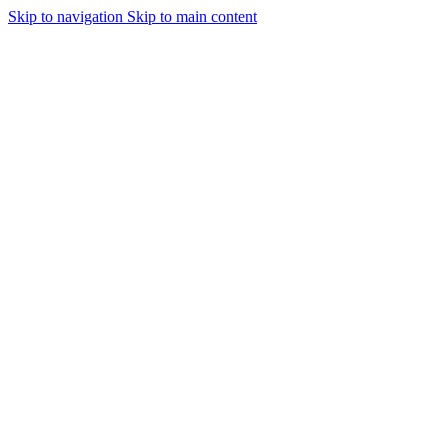
Skip to navigation
Skip to main content
Retrouvez nous au marché de saly les 6 et 7 décembreon dans le 