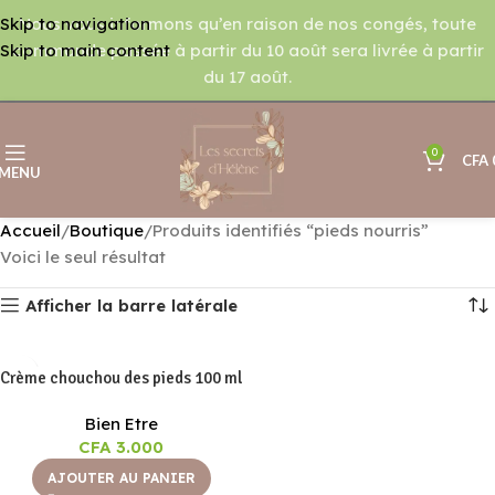
Nous vous informons qu’en raison de nos congés, toute
Skip to navigation
commande passée à partir du 10 août sera livrée à partir
Skip to main content
du 17 août.
0
CFA
MENU
Accueil
Boutique
Produits identifiés “pieds nourris”
Voici le seul résultat
Afficher la barre latérale
Crème chouchou des pieds 100 ml
Bien Etre
CFA
3.000
AJOUTER AU PANIER