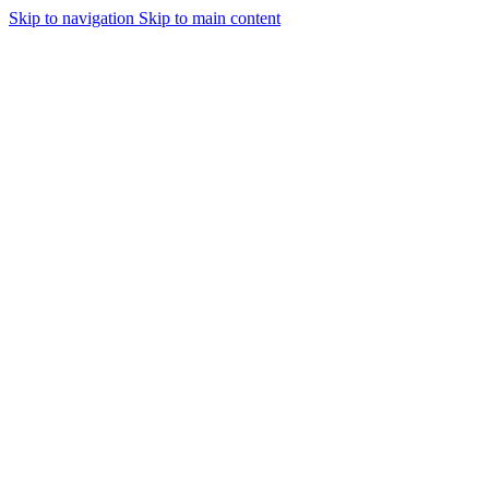
Skip to navigation
Skip to main content
Retrouvez nous au marché de saly les 6 et 7 décembreon dans le 