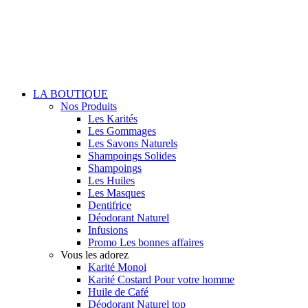
LA BOUTIQUE
Nos Produits
Les Karités
Les Gommages
Les Savons Naturels
Shampoings Solides
Shampoings
Les Huiles
Les Masques
Dentifrice
Déodorant Naturel
Infusions
Promo
Les bonnes affaires
Vous les adorez
Karité Monoi
Karité Costard
Pour votre homme
Huile de Café
Déodorant Naturel
top