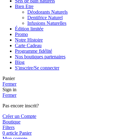
Sels de bain naturels
Bien Etre
Déodorants Naturels
Dentifrice Naturel
Infusions Naturelles
Édition limitée
Promo
Notre Histoire
Carte Cadeau
Programme fidélité
Nos boutiques partenaires
Blog
S'inscrire/Se connecter
Panier
Fermer
Sign in
Fermer
Pas encore inscrit?
Créer un Compte
Boutique
Filters
0
article
Panier
Mon compte