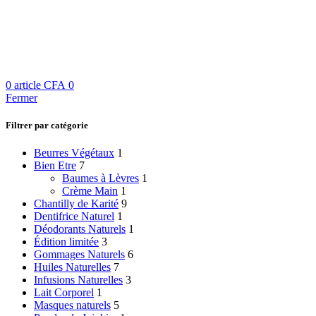
0
article
CFA
0
Fermer
Filtrer par catégorie
Beurres Végétaux
1
Bien Etre
7
Baumes à Lèvres
1
Crème Main
1
Chantilly de Karité
9
Dentifrice Naturel
1
Déodorants Naturels
1
Édition limitée
3
Gommages Naturels
6
Huiles Naturelles
7
Infusions Naturelles
3
Lait Corporel
1
Masques naturels
5