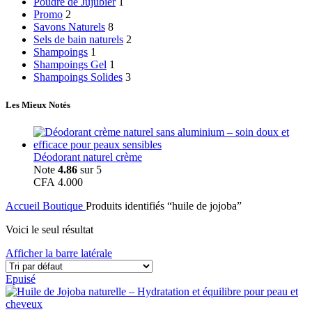
Poudre de Jujubier
1
Promo
2
Savons Naturels
8
Sels de bain naturels
2
Shampoings
1
Shampoings Gel
1
Shampoings Solides
3
Les Mieux Notés
Déodorant naturel crème
Note
4.86
sur 5
CFA
4.000
Accueil
Boutique
Produits identifiés “huile de jojoba”
Voici le seul résultat
Afficher la barre latérale
Epuisé