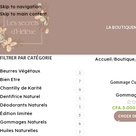
Skip to navigation
Skip to main content
LA BOUTIQUE
FILTRER PAR CATÉGORIE
Accueil
Boutique
Beurres Végétaux
1
Bien Etre
7
Gommage Cu
Chantilly de Karité
9
Gommage
Dentifrice Naturel
1
Déodorants Naturels
1
CFA
3.000
Édition limitée
3
CHOIX D
Gommages Naturels
6
Huiles Naturelles
7