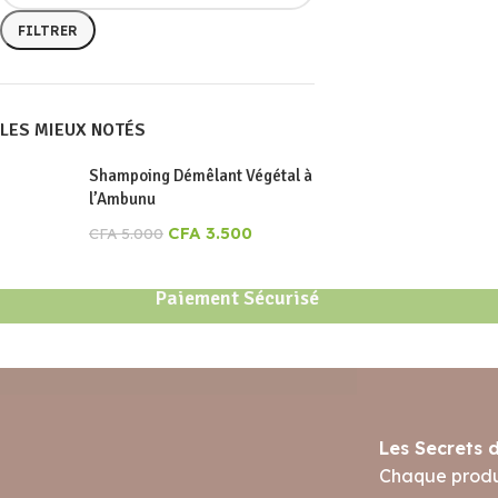
FILTRER
LES MIEUX NOTÉS
Shampoing Démêlant Végétal à
l’Ambunu
CFA
3.500
CFA
5.000
Paiement Sécurisé
Les Secrets 
Chaque produi