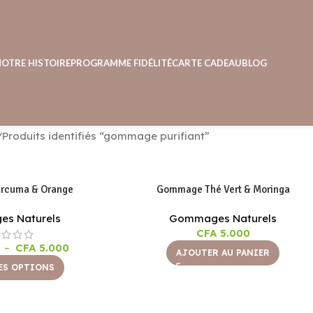
NOTRE HISTOIRE
PROGRAMME FIDÉLITÉ
CARTE CADEAU
BLOG
Produits identifiés “gommage purifiant”
rcuma & Orange
Gommage Thé Vert & Moringa
s Naturels
Gommages Naturels
CFA
5.000
–
CFA
5.000
AJOUTER AU PANIER
ES OPTIONS