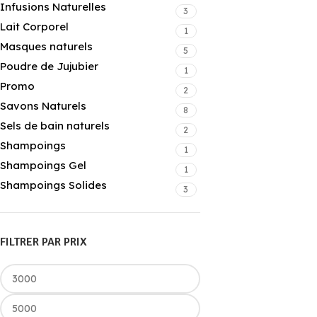
Infusions Naturelles
3
Lait Corporel
1
Masques naturels
5
Poudre de Jujubier
1
Promo
2
Savons Naturels
8
Sels de bain naturels
2
Shampoings
1
Shampoings Gel
1
Shampoings Solides
3
FILTRER PAR PRIX