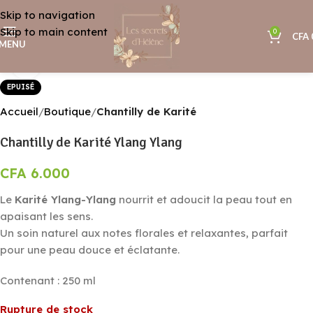
Skip to navigation
Skip to main content
0
CFA
MENU
Agrandir
EPUISÉ
Accueil
Boutique
Chantilly de Karité
Chantilly de Karité Ylang Ylang
CFA
6.000
Le
Karité Ylang-Ylang
nourrit et adoucit la peau tout en
apaisant les sens.
Un soin naturel aux notes florales et relaxantes, parfait
pour une peau douce et éclatante.
Contenant : 250 ml
Rupture de stock