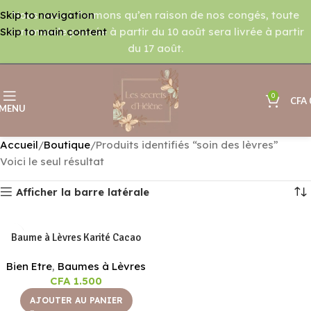
Nous vous informons qu’en raison de nos congés, toute
Skip to navigation
commande passée à partir du 10 août sera livrée à partir
Skip to main content
du 17 août.
0
CFA
MENU
Accueil
Boutique
Produits identifiés “soin des lèvres”
Voici le seul résultat
Afficher la barre latérale
Baume à Lèvres Karité Cacao
Bien Etre
,
Baumes à Lèvres
CFA
1.500
AJOUTER AU PANIER