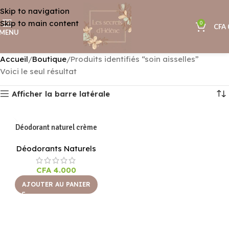
Skip to navigation
Skip to main content
0
CFA
MENU
Accueil
Boutique
Produits identifiés “soin aisselles”
Voici le seul résultat
Afficher la barre latérale
Déodorant naturel crème
Déodorants Naturels
CFA
4.000
AJOUTER AU PANIER