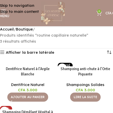
Skip to navigation
Skip to main content
0
CFA
MENU
Accueil
Boutique
Produits identifiés “routine capillaire naturelle”
3 résultats affichés
Afficher la barre latérale
EPUISÉ
Dentifrice Naturel à l’Argile
Shampoing anti-chute à l’Ortie
Blanche
Piquante
Dentifrice Naturel
Shampoings Solides
CFA
3.000
CFA
3.000
AJOUTER AU PANIER
LIRE LA SUITE
-30%
Shampoing Démêlant Végétal à