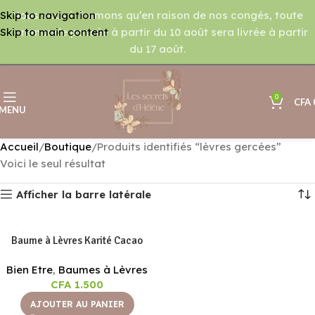
Nous vous informons qu’en raison de nos congés, toute
Skip to navigation
commande passée à partir du 10 août sera livrée à partir
Skip to main content
du 17 août.
0
CFA
MENU
Accueil
Boutique
Produits identifiés “lèvres gercées”
Voici le seul résultat
Afficher la barre latérale
Baume à Lèvres Karité Cacao
Bien Etre
,
Baumes à Lèvres
CFA
1.500
AJOUTER AU PANIER