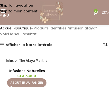
Skip to navigation
Skip to main content
0
CFA
MENU
Accueil
Boutique
Produits identifiés “infusion ataya”
Voici le seul résultat
Afficher la barre latérale
Infusion Thé Ataya Menthe
Infusions Naturelles
CFA
3.000
AJOUTER AU PANIER