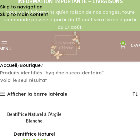
INFORMATION IMPORTANTE – LIVRAISONS
Skip to navigation
Nous vous informons qu’en raison de nos congés, toute
Skip to main content
commande passée à partir du 10 août sera livrée à partir
du 17 août.
0
CFA
MENU
Accueil
Boutique
Produits identifiés “hygiène bucco-dentaire”
Voici le seul résultat
Afficher la barre latérale
Dentifrice Naturel à l’Argile
Blanche
Dentifrice Naturel