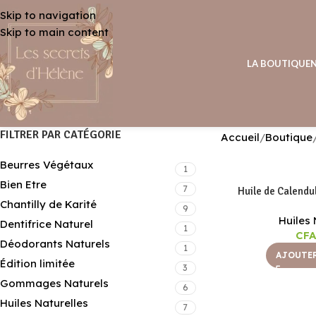
Skip to navigation
Skip to main content
LA BOUTIQUE
FILTRER PAR CATÉGORIE
Accueil
Boutique
Beurres Végétaux
1
Bien Etre
7
Huile de Calendu
Chantilly de Karité
9
Huiles 
Dentifrice Naturel
1
CFA
Déodorants Naturels
1
AJOUTER
Édition limitée
3
Gommages Naturels
6
Huiles Naturelles
7