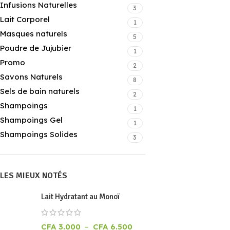
Infusions Naturelles
3
Lait Corporel
1
Masques naturels
5
Poudre de Jujubier
1
Promo
2
Savons Naturels
8
Sels de bain naturels
2
Shampoings
1
Shampoings Gel
1
Shampoings Solides
3
LES MIEUX NOTÉS
Lait Hydratant au Monoï
CFA
3.000
–
CFA
6.500