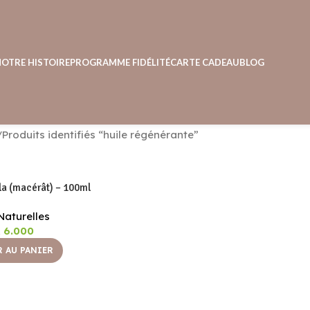
NOTRE HISTOIRE
PROGRAMME FIDÉLITÉ
CARTE CADEAU
BLOG
Produits identifiés “huile régénérante”
la (macérât) – 100ml
Naturelles
6.000
 AU PANIER