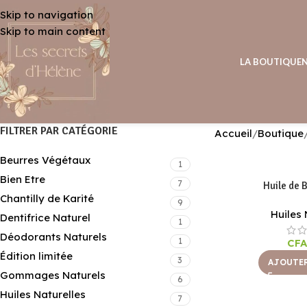
Skip to navigation
Skip to main content
LA BOUTIQUE
FILTRER PAR CATÉGORIE
Accueil
Boutique
Beurres Végétaux
1
Bien Etre
7
Huile de 
Chantilly de Karité
9
Huiles 
Dentifrice Naturel
1
Déodorants Naturels
1
CF
Édition limitée
3
AJOUTER
Gommages Naturels
6
Huiles Naturelles
7