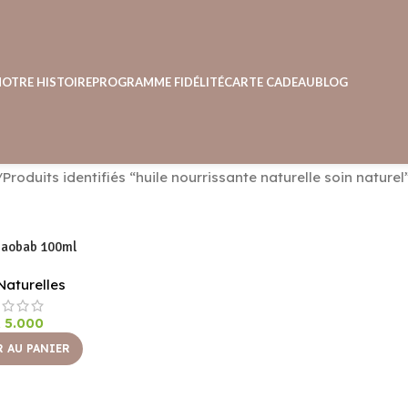
NOTRE HISTOIRE
PROGRAMME FIDÉLITÉ
CARTE CADEAU
BLOG
Produits identifiés “huile nourrissante naturelle soin naturel
Baobab 100ml
Naturelles
A
5.000
 AU PANIER