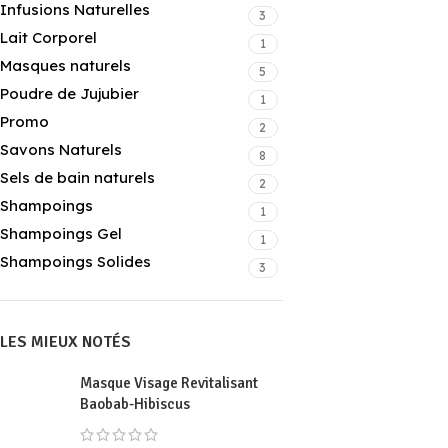
Infusions Naturelles
3
Lait Corporel
1
Masques naturels
5
Poudre de Jujubier
1
Promo
2
Savons Naturels
8
Sels de bain naturels
2
Shampoings
1
Shampoings Gel
1
Shampoings Solides
3
LES MIEUX NOTÉS
Masque Visage Revitalisant
Baobab-Hibiscus