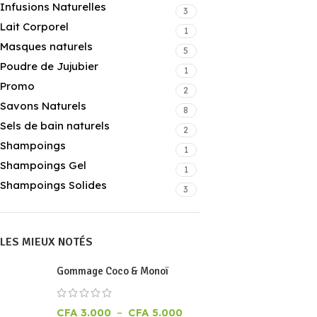
Infusions Naturelles
3
Lait Corporel
1
Masques naturels
5
Poudre de Jujubier
1
Promo
2
Savons Naturels
8
Sels de bain naturels
2
Shampoings
1
Shampoings Gel
1
Shampoings Solides
3
LES MIEUX NOTÉS
Gommage Coco & Monoï
CFA
3.000
–
CFA
5.000