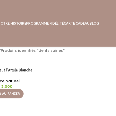
NOTRE HISTOIRE
PROGRAMME FIDÉLITÉ
CARTE CADEAU
BLOG
Produits identifiés “dents saines”
el à l’Argile Blanche
ice Naturel
A
3.000
 AU PANIER