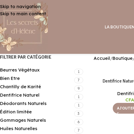
Skip to navigation
Skip to main content
LA BOUTIQUE
FILTRER PAR CATÉGORIE
Accueil
Boutique
Beurres Végétaux
1
Bien Etre
7
Dentifrice Natur
Chantilly de Karité
9
Dentifr
Dentifrice Naturel
1
CF
Déodorants Naturels
1
AJOUTER
Édition limitée
3
Gommages Naturels
6
Huiles Naturelles
7