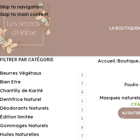
Skip to navigation
Skip to main content
LA BOUTIQUE
FILTRER PAR CATÉGORIE
Accueil
Boutique
Beurres Végétaux
1
Bien Etre
7
Poudre 
Chantilly de Karité
9
Masques naturel
Dentifrice Naturel
1
CFA
Déodorants Naturels
1
AJOUTER
Édition limitée
3
Gommages Naturels
6
Huiles Naturelles
7