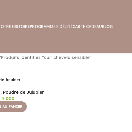
NOTRE HISTOIRE
PROGRAMME FIDÉLITÉ
CARTE CADEAU
BLOG
Produits identifiés “cuir chevelu sensible”
de Jujubier
s
,
Poudre de Jujubier
4.000
 AU PANIER