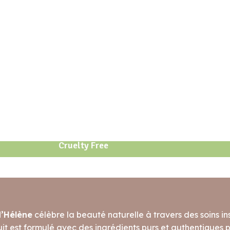
Cruelty Free
d’Hélène
célèbre la beauté naturelle à travers des soins ins
t est formulé avec des ingrédients purs et authentiques po