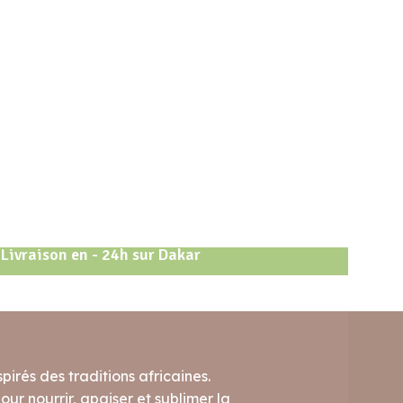
Livraison en - 24h sur Dakar
pirés des traditions africaines.
ur nourrir, apaiser et sublimer la