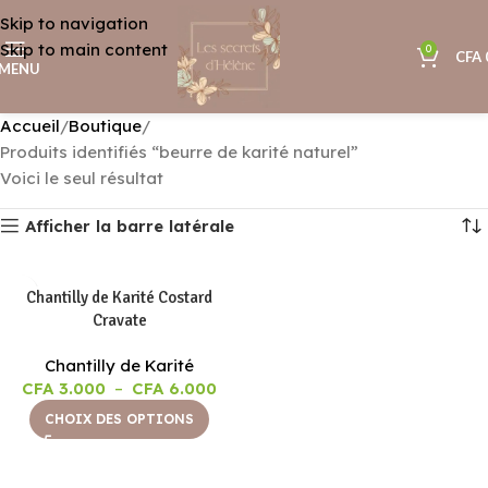
Skip to navigation
Skip to main content
0
CFA
MENU
Accueil
Boutique
Produits identifiés “beurre de karité naturel”
Voici le seul résultat
Afficher la barre latérale
Chantilly de Karité Costard
Cravate
Chantilly de Karité
CFA
3.000
–
CFA
6.000
CHOIX DES OPTIONS