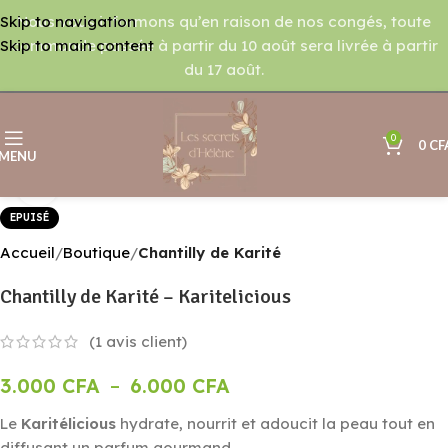
Nous vous informons qu’en raison de nos congés, toute
Skip to navigation
commande passée à partir du 10 août sera livrée à partir
Skip to main content
du 17 août.
0
0
CF
MENU
Agrandir
EPUISÉ
Accueil
Boutique
Chantilly de Karité
Chantilly de Karité – Karitelicious
(
1
avis client)
3.000
CFA
–
6.000
CFA
Le
Karitélicious
hydrate, nourrit et adoucit la peau tout en
diffusant un parfum gourmand.