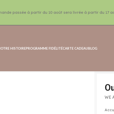
de passée à partir du 10 août sera livrée à partir du 17 a
NOTRE HISTOIRE
PROGRAMME FIDÉLITÉ
CARTE CADEAU
BLOG
Ou
WE 
Accu