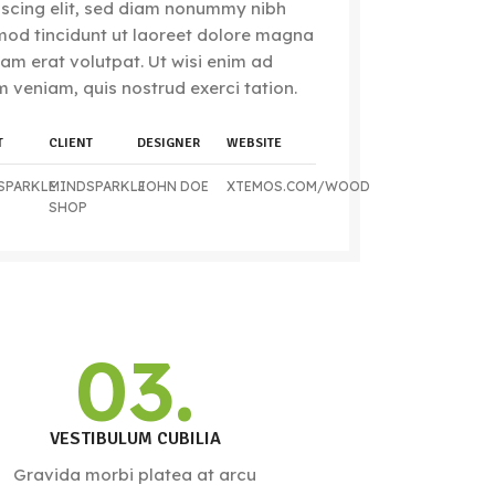
iscing elit, sed diam nonummy nibh
mod tincidunt ut laoreet dolore magna
uam erat volutpat. Ut wisi enim ad
m veniam, quis nostrud exerci tation.
T
CLIENT
DESIGNER
WEBSITE
SPARKLE
MINDSPARKLE
JOHN DOE
XTEMOS.COM/WOOD
SHOP
03.
VESTIBULUM CUBILIA
Gravida morbi platea at arcu