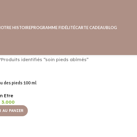
NOTRE HISTOIRE
PROGRAMME FIDÉLITÉ
CARTE CADEAU
BLOG
Produits identifiés “soin pieds abîmés”
 des pieds 100 ml
n Etre
A
3.000
 AU PANIER