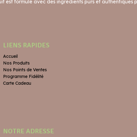
t est formulé avec des ingrédients purs et authentiques po
LIENS RAPIDES
Accueil
Nos Produits
Nos Points de Ventes
Programme Fidélité
Carte Cadeau
NOTRE ADRESSE