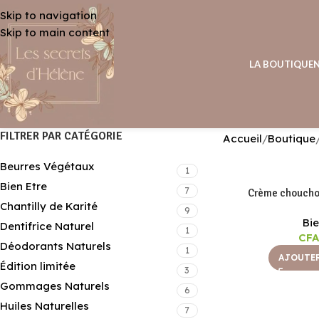
Skip to navigation
Skip to main content
LA BOUTIQUE
FILTRER PAR CATÉGORIE
Accueil
Boutique
Beurres Végétaux
1
Bien Etre
7
Crème chouchou
Chantilly de Karité
9
Bie
Dentifrice Naturel
1
CF
Déodorants Naturels
1
AJOUTER
Édition limitée
3
Gommages Naturels
6
Huiles Naturelles
7