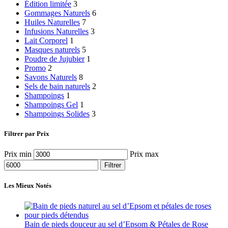
Édition limitée
3
Gommages Naturels
6
Huiles Naturelles
7
Infusions Naturelles
3
Lait Corporel
1
Masques naturels
5
Poudre de Jujubier
1
Promo
2
Savons Naturels
8
Sels de bain naturels
2
Shampoings
1
Shampoings Gel
1
Shampoings Solides
3
Filtrer par Prix
Prix min
Prix max
Filtrer
Les Mieux Notés
Bain de pieds douceur au sel d’Epsom & Pétales de Rose