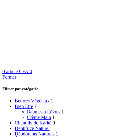
0
article
CFA
0
Fermer
Filtrer par catégorie
Beurres Végétaux
1
Bien Etre
7
Baumes à Lèvres
1
Crème Main
1
Chantilly de Karité
9
Dentifrice Naturel
1
Déodorants Naturels
1