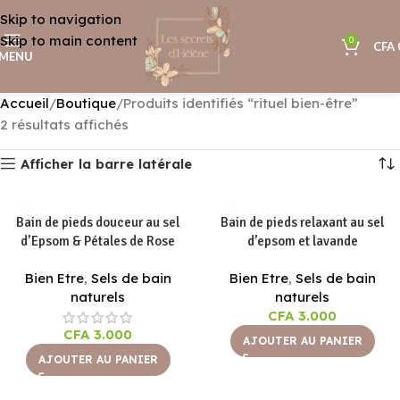
Skip to navigation
Skip to main content
0
CFA
MENU
Accueil
Boutique
Produits identifiés “rituel bien-être”
2 résultats affichés
Afficher la barre latérale
Bain de pieds douceur au sel
Bain de pieds relaxant au sel
d’Epsom & Pétales de Rose
d’epsom et lavande
Bien Etre
,
Sels de bain
Bien Etre
,
Sels de bain
naturels
naturels
CFA
3.000
CFA
3.000
AJOUTER AU PANIER
AJOUTER AU PANIER