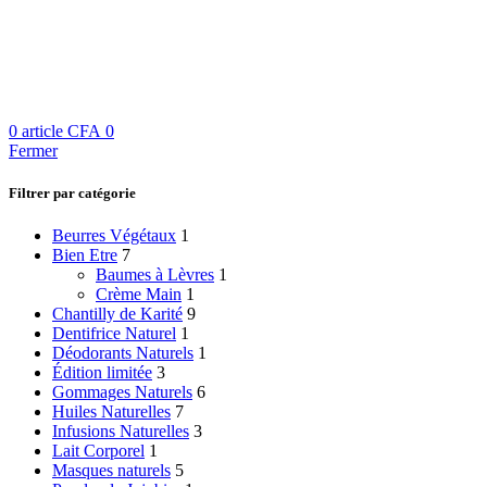
0
article
CFA
0
Fermer
Filtrer par catégorie
Beurres Végétaux
1
Bien Etre
7
Baumes à Lèvres
1
Crème Main
1
Chantilly de Karité
9
Dentifrice Naturel
1
Déodorants Naturels
1
Édition limitée
3
Gommages Naturels
6
Huiles Naturelles
7
Infusions Naturelles
3
Lait Corporel
1
Masques naturels
5