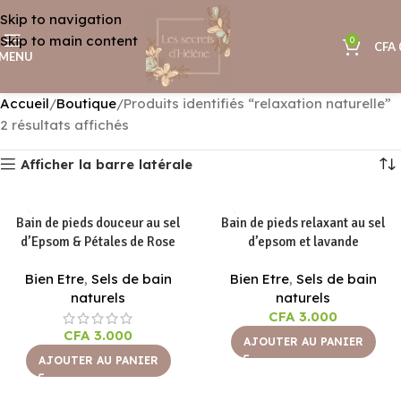
Skip to navigation
Skip to main content
0
CFA
MENU
Accueil
Boutique
Produits identifiés “relaxation naturelle”
2 résultats affichés
Afficher la barre latérale
Bain de pieds douceur au sel
Bain de pieds relaxant au sel
d’Epsom & Pétales de Rose
d’epsom et lavande
Bien Etre
,
Sels de bain
Bien Etre
,
Sels de bain
naturels
naturels
CFA
3.000
CFA
3.000
AJOUTER AU PANIER
AJOUTER AU PANIER