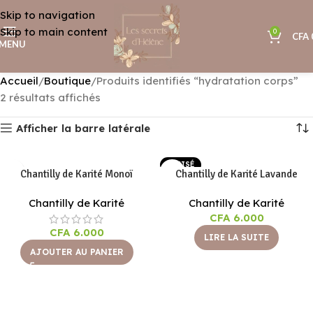
Skip to navigation
Skip to main content
0
CFA
MENU
Accueil
Boutique
Produits identifiés “hydratation corps”
2 résultats affichés
Afficher la barre latérale
EPUISÉ
Chantilly de Karité Monoï
Chantilly de Karité Lavande
Chantilly de Karité
Chantilly de Karité
CFA
6.000
CFA
6.000
LIRE LA SUITE
AJOUTER AU PANIER