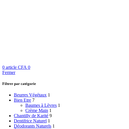
0
article
CFA
0
Fermer
Filtrer par catégorie
Beurres Végétaux
1
Bien Etre
7
Baumes à Lèvres
1
Crème Main
1
Chantilly de Karité
9
Dentifrice Naturel
1
Déodorants Naturels
1