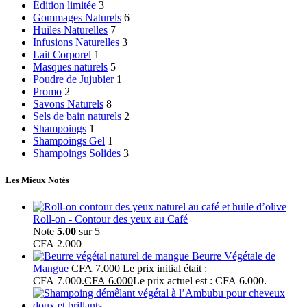
Édition limitée
3
Gommages Naturels
6
Huiles Naturelles
7
Infusions Naturelles
3
Lait Corporel
1
Masques naturels
5
Poudre de Jujubier
1
Promo
2
Savons Naturels
8
Sels de bain naturels
2
Shampoings
1
Shampoings Gel
1
Shampoings Solides
3
Les Mieux Notés
Roll-on - Contour des yeux au Café
Note
5.00
sur 5
CFA
2.000
Beurre Végétale de
Mangue
CFA
7.000
Le prix initial était :
CFA 7.000.
CFA
6.000
Le prix actuel est : CFA 6.000.