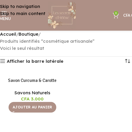
Skip to navigation
Skip to main content
0
CFA
MENU
Accueil
Boutique
Produits identifiés “cosmétique artisanale”
Voici le seul résultat
Afficher la barre latérale
Savon Curcuma & Carotte
Savons Naturels
CFA
3.000
AJOUTER AU PANIER