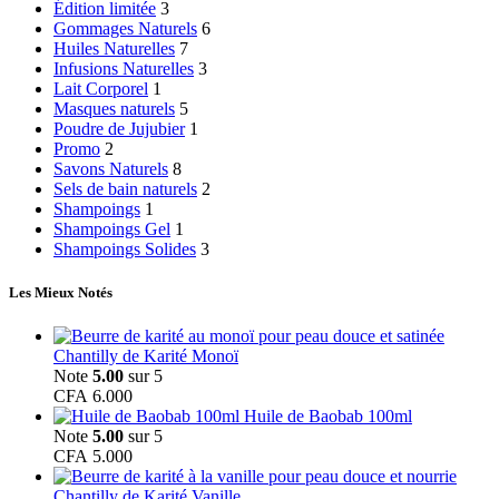
Édition limitée
3
Gommages Naturels
6
Huiles Naturelles
7
Infusions Naturelles
3
Lait Corporel
1
Masques naturels
5
Poudre de Jujubier
1
Promo
2
Savons Naturels
8
Sels de bain naturels
2
Shampoings
1
Shampoings Gel
1
Shampoings Solides
3
Les Mieux Notés
Chantilly de Karité Monoï
Note
5.00
sur 5
CFA
6.000
Huile de Baobab 100ml
Note
5.00
sur 5
CFA
5.000
Chantilly de Karité Vanille