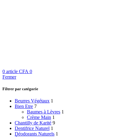
0
article
CFA
0
Fermer
Filtrer par catégorie
Beurres Végétaux
1
Bien Etre
7
Baumes à Lèvres
1
Crème Main
1
Chantilly de Karité
9
Dentifrice Naturel
1
Déodorants Naturels
1