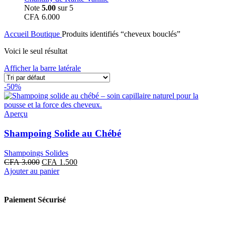
Note
5.00
sur 5
CFA
6.000
Accueil
Boutique
Produits identifiés “cheveux bouclés”
Voici le seul résultat
Afficher la barre latérale
-50%
Aperçu
Shampoing Solide au Chébé
Shampoings Solides
Le
Le
CFA
3.000
CFA
1.500
prix
prix
Ajouter au panier
initial
actuel
était :
est :
CFA 3.000.
CFA 1.500.
Paiement Sécurisé