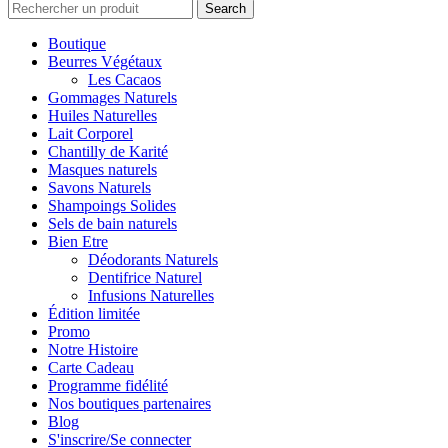
Search
Boutique
Beurres Végétaux
Les Cacaos
Gommages Naturels
Huiles Naturelles
Lait Corporel
Chantilly de Karité
Masques naturels
Savons Naturels
Shampoings Solides
Sels de bain naturels
Bien Etre
Déodorants Naturels
Dentifrice Naturel
Infusions Naturelles
Édition limitée
Promo
Notre Histoire
Carte Cadeau
Programme fidélité
Nos boutiques partenaires
Blog
S'inscrire/Se connecter